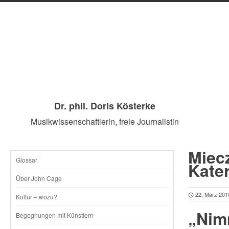
Dr. phil. Doris Kösterke
Musikwissenschaftlerin, freie Journalistin
Miec
Glossar
SKIP
Kate
Über John Cage
TO
22. März 201
Kultur – wozu?
„Nim
CONTENT
Begegnungen mit Künstlern