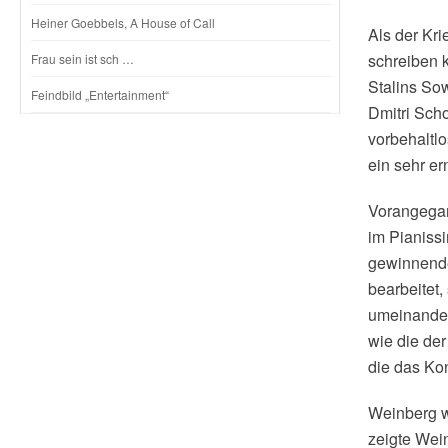
Heiner Goebbels, A House of Call
Als der Kr
schreiben 
Frau sein ist sch …
Stalins Sow
Feindbild „Entertainment“
Dmitri Sch
vorbehaltl
ein sehr e
Vorangegan
im Pianiss
gewinnendem
bearbeitet,
umeinander
wie die de
die das Ko
Weinberg w
zeigte Wei