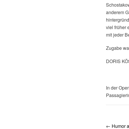
Schostakowi
anderem Gi
hintergründ
viel früher
mit jeder B
Zugabe war
DORIS K
In der Ope
Passagierin
Post
←
Humor al