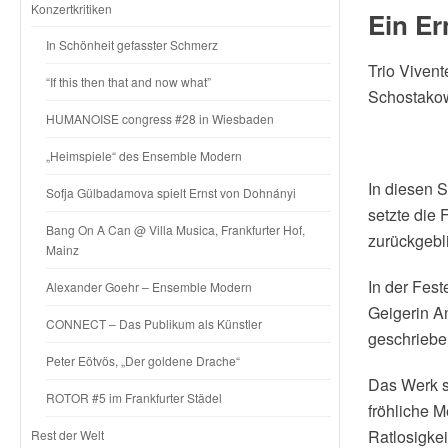
Konzertkritiken
Ein Er
In Schönheit gefasster Schmerz
Trio Vivent
“If this then that and now what”
Schostakow
HUMANOISE congress #28 in Wiesbaden
„Heimspiele“ des Ensemble Modern
In diesen S
Sofja Gülbadamova spielt Ernst von Dohnányi
setzte die
Bang On A Can @ Villa Musica, Frankfurter Hof,
zurückgebl
Mainz
In der Fest
Alexander Goehr – Ensemble Modern
Geigerin An
CONNECT – Das Publikum als Künstler
geschriebe
Peter Eötvös, „Der goldene Drache“
Das Werk sp
ROTOR #5 im Frankfurter Städel
fröhliche M
Ratlosigkei
Rest der Welt