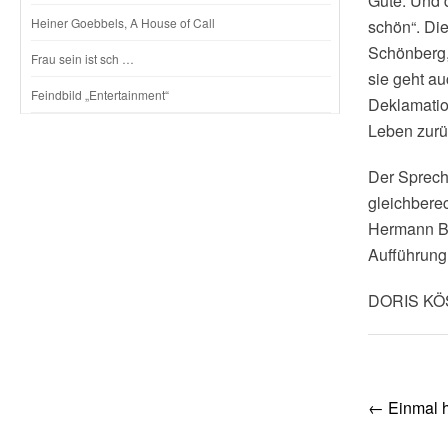
Gute. Und 
Heiner Goebbels, A House of Call
schön“. Die
Schönberg,
Frau sein ist sch …
sie geht a
Feindbild „Entertainment“
Deklamatio
Leben zurü
Der Sprech
gleichberec
Hermann Bei
Aufführung
DORIS K
Post
←
Einmal hä
navig