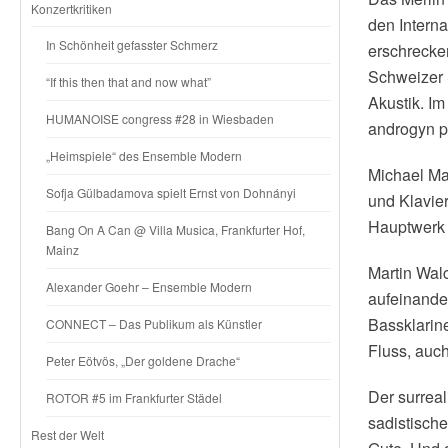
Konzertkritiken
den Interna
In Schönheit gefasster Schmerz
erschrecken
Schweizer S
“If this then that and now what”
Akustik. I
HUMANOISE congress #28 in Wiesbaden
androgyn 
„Heimspiele“ des Ensemble Modern
Michael Mau
Sofja Gülbadamova spielt Ernst von Dohnányi
und Klavier
Hauptwerk 
Bang On A Can @ Villa Musica, Frankfurter Hof,
Mainz
Martin Walc
Alexander Goehr – Ensemble Modern
aufeinande
Bassklarine
CONNECT – Das Publikum als Künstler
Fluss, auc
Peter Eötvös, „Der goldene Drache“
Der surreal
ROTOR #5 im Frankfurter Städel
sadistische
Rest der Welt