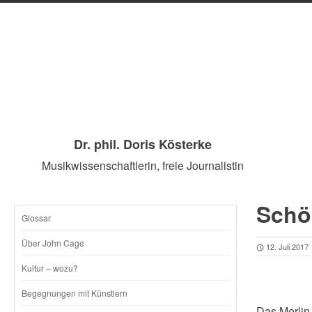
Dr. phil. Doris Kösterke
Musikwissenschaftlerin, freie Journalistin
Schö
Glossar
SKIP
Über John Cage
12. Juli 2017
TO
Kultur – wozu?
CONTENT
Begegnungen mit Künstlern
Das Merlin