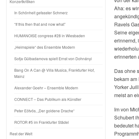
von der ka
Konzertkritiken
Aha: es wir
In Schönheit gefasster Schmerz
angekündig
Ravels Gas
“If this then that and now what”
Seine eigen
HUMANOISE congress #28 in Wiesbaden
erinnernd,
„Heimspiele“ des Ensemble Modern
wiederholu
erinnerten
Sofja Gülbadamova spielt Ernst von Dohnányi
Bang On A Can @ Villa Musica, Frankfurter Hof,
Das ohne s
Mainz
bekam am E
Yorker Juil
Alexander Goehr – Ensemble Modern
meist an ei
CONNECT – Das Publikum als Künstler
Im von Mic
Peter Eötvös, „Der goldene Drache“
Schubert ih
ROTOR #5 im Frankfurter Städel
bedeutet h
Programm­he
Rest der Welt