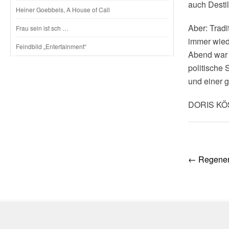
auch Destil
Heiner Goebbels, A House of Call
Aber: Tradi
Frau sein ist sch …
immer wied
Feindbild „Entertainment“
Abend war 
politische 
und einer 
DORIS K
Post
←
Regenera
navig