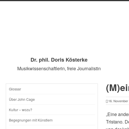
Dr. phil. Doris Kösterke
Musikwissenschaftlerin, freie Journalistin
(M)ei
Glossar
SKIP
Über John Cage
16. November
TO
Kultur – wozu?
„Eine ande
CONTENT
Begegnungen mit Künstlern
Tristano. D