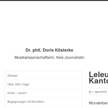
Dr. phil. Doris Kösterke
Musikwissenschaftlerin, freie Journalistin
Leleu
Glossar
SKIP
Kant
Über John Cage
TO
1. April 2019
Kultur – wozu?
CONTENT
Begegnungen mit Künstlern
Wunderbar 