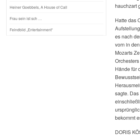
hauchzart 
Heiner Goebbels, A House of Call
Frau sein ist sch …
Hatte das O
Aufstellung
Feindbild „Entertainment“
es nach der
vorn in de
Mozarts Zei
Orchesters
Hände für d
Bewusstsein
Herausmeiß
sagte. Das
einschließl
ursprüngli
bekommt es
DORIS K