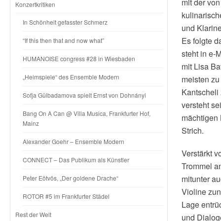
mit der vo
Konzertkritiken
kulinarisch
In Schönheit gefasster Schmerz
und Klarin
Es folgte d
“If this then that and now what”
steht in e-
HUMANOISE congress #28 in Wiesbaden
mit Lisa Ba
„Heimspiele“ des Ensemble Modern
meisten zu 
Kantscheli 
Sofja Gülbadamova spielt Ernst von Dohnányi
versteht se
Bang On A Can @ Villa Musica, Frankfurter Hof,
mächtigen 
Mainz
Strich.
Alexander Goehr – Ensemble Modern
Verstärkt 
CONNECT – Das Publikum als Künstler
Trommel an 
mitunter a
Peter Eötvös, „Der goldene Drache“
Violine zun
ROTOR #5 im Frankfurter Städel
Lage entrü
Rest der Welt
und Dialog