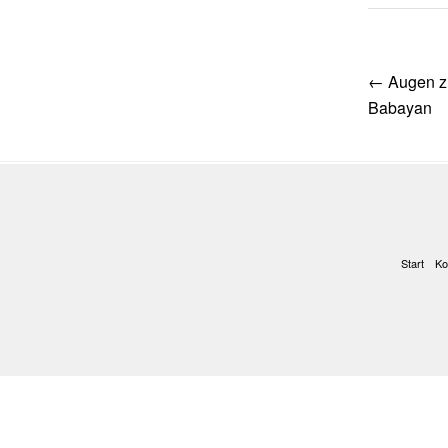
Post
←
Augen zu
navig
Babayan
Start
Ko