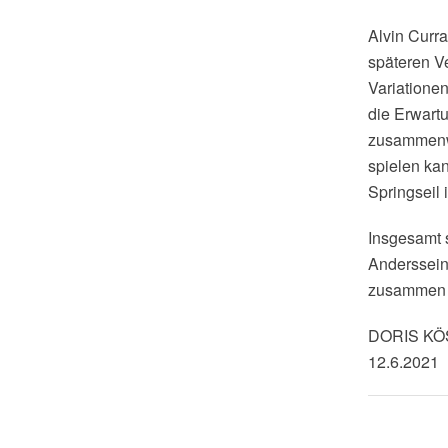
Alvin Curr
späteren V
Variationen
die Erwart
zusammenwi
spielen ka
Springseil 
Insgesamt s
Anderssein 
zusammen m
DORIS K
12.6.2021