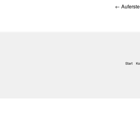
Post
←
Auferste
navig
Start
Ko