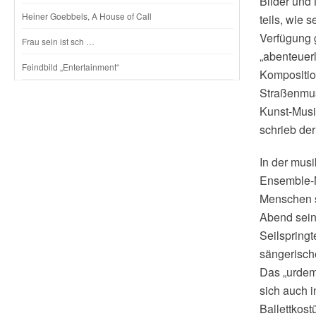
Bilder und
Heiner Goebbels, A House of Call
teils, wie 
Verfügung 
Frau sein ist sch …
„abenteuerl
Feindbild „Entertainment“
Kompositio
Straßenmus
Kunst-Musik
schrieb de
In der mus
Ensemble-M
Menschen s
Abend seine
Seilspring
sängerisch
Das „urdem
sich auch 
Ballettkos