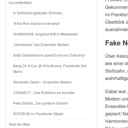
Konzertkritiken
Gekommenen
In Schönheit gefasster Schmerz
im Frankfur
Überblick 
“If this then that and now what”
ausnahmslo
HUMANOISE congress #28 in Wiesbaden
Fake N
„Heimspiele“ des Ensemble Modern
Sofja Gülbadamova spielt Ernst von Dohnányi
Über Assoz
wie einer 
Bang On A Can @ Villa Musica, Frankfurter Hof,
Stoßzahn, 
Mainz
wahrhaftig
Alexander Goehr – Ensemble Modern
Dabei war 
CONNECT – Das Publikum als Künstler
Modern un
Peter Eötvös, „Der goldene Drache“
Ensemble-M
geplant: Na
ROTOR #5 im Frankfurter Städel
Harmonien f
Rest der Welt