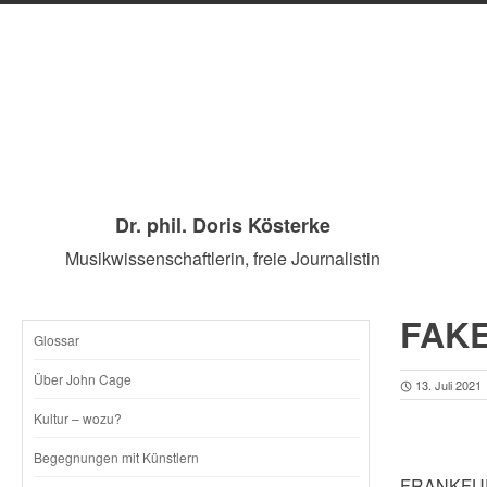
Dr. phil. Doris Kösterke
Musikwissenschaftlerin, freie Journalistin
FAKE
Glossar
SKIP
Über John Cage
13. Juli 2021
TO
Kultur – wozu?
CONTENT
Begegnungen mit Künstlern
FRANKFURT.