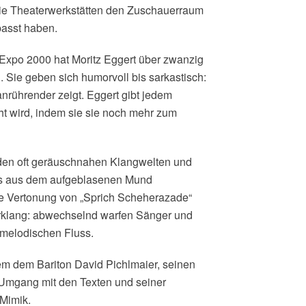
die Theaterwerkstätten den Zuschauerraum
passt haben.
 Expo 2000 hat Moritz Eggert über zwanzig
Sie geben sich humorvoll bis sarkastisch:
anrührender zeigt. Eggert gibt jedem
ht wird, indem sie sie noch mehr zum
 den oft geräuschnahen Klangwelten und
es aus dem aufgeblasenen Mund
e Vertonung von „Sprich Scheherazade“
rklang: abwechselnd warfen Sänger und
-melodischen Fluss.
em dem Bariton David Pichlmaier, seinen
Umgang mit den Texten und seiner
 Mimik.