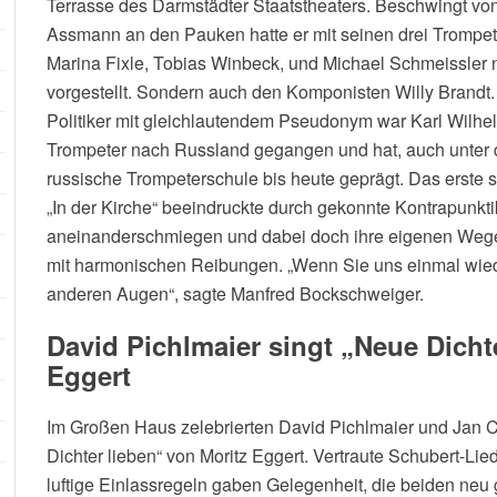
Terrasse des Darmstädter Staatstheaters. Beschwingt von
Assmann an den Pauken hatte er mit seinen drei Trompet
Marina Fixle, Tobias Winbeck, und Michael Schmeissler n
vorgestellt. Sondern auch den Komponisten Willy Brandt
Politiker mit gleichlautendem Pseudonym war Karl Wilhel
Trompeter nach Russland gegangen und hat, auch unter 
russische Trompeterschule bis heute geprägt. Das erste s
„In der Kirche“ beeindruckte durch gekonnte Kontrapunkti
aneinanderschmiegen und dabei doch ihre eigenen Wege
mit harmonischen Reibungen. „Wenn Sie uns einmal wied
anderen Augen“, sagte Manfred Bockschweiger.
David Pichlmaier singt „Neue Dicht
Eggert
Im Großen Haus zelebrierten David Pichlmaier und Jan 
Dichter lieben“ von Moritz Eggert. Vertraute Schubert-Lied
luftige Einlassregeln gaben Gelegenheit, die beiden neu 