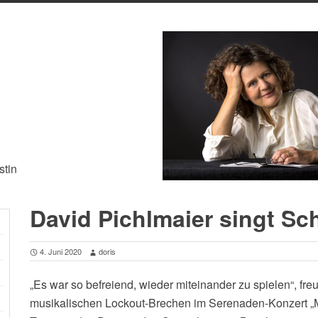
stin
David Pichlmaier singt Sc
4. Juni 2020
doris
„Es war so befreiend, wieder miteinander zu spielen“, f
musikalischen Lockout-Brechen im Serenaden-Konzert „M