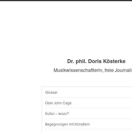
Dr. phil. Doris Kösterke
Musikwissenschaftlerin, freie Journali
Glossar
SKIP
Über John Cage
TO
Kultur – wozu?
CONTENT
Begegnungen mit Künstlern