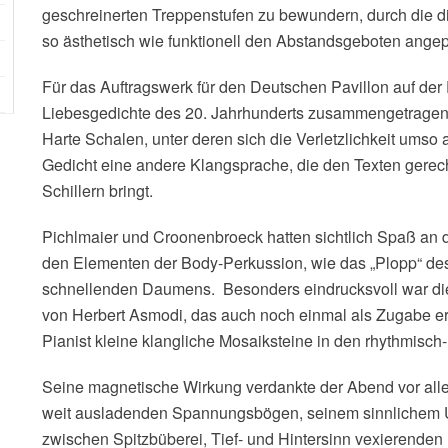
geschreinerten Treppenstufen zu bewundern, durch die 
so ästhetisch wie funktionell den Abstandsgeboten ange
Für das Auftragswerk für den Deutschen Pavillon auf der
Liebesgedichte des 20. Jahrhunderts zusammengetragen. 
Harte Schalen, unter deren sich die Verletzlichkeit umso 
Gedicht eine andere Klangsprache, die den Texten gerec
Schillern bringt.
Pichlmaier und Croonenbroeck hatten sichtlich Spaß an
den Elementen der Body-Perkussion, wie das „Plopp“ d
schnellenden Daumens. Besonders eindrucksvoll war di
von Herbert Asmodi, das auch noch einmal als Zugabe e
Pianist kleine klangliche Mosaiksteine in den rhythmisch
Seine magnetische Wirkung verdankte der Abend vor all
weit ausladenden Spannungsbögen, seinem sinnlichem 
zwischen Spitzbüberei, Tief- und Hintersinn vexierenden