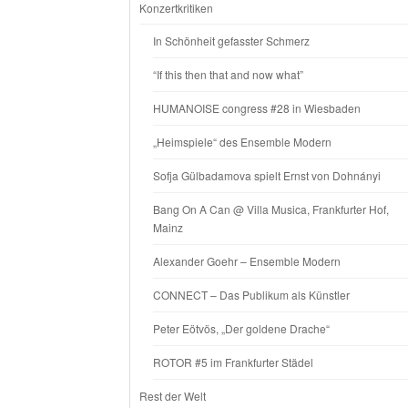
Konzertkritiken
In Schönheit gefasster Schmerz
“If this then that and now what”
HUMANOISE congress #28 in Wiesbaden
„Heimspiele“ des Ensemble Modern
Sofja Gülbadamova spielt Ernst von Dohnányi
Bang On A Can @ Villa Musica, Frankfurter Hof,
Mainz
Alexander Goehr – Ensemble Modern
CONNECT – Das Publikum als Künstler
Peter Eötvös, „Der goldene Drache“
ROTOR #5 im Frankfurter Städel
Rest der Welt