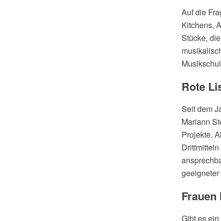
Auf die Fra
Kitchens, 
Stücke, die
musikalisc
Musikschul
Rote Li
Seit dem Ja
Mariann St
Projekte. 
Drittmittel
ansprechba
geeigneter 
Frauen 
Gibt es ein