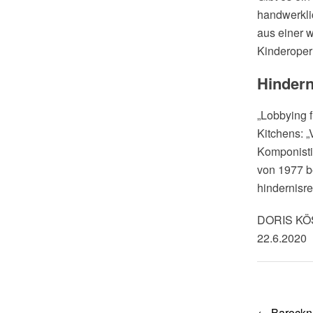
handwerkli
aus einer 
Kinderoper 
Hindern
„Lobbying f
Kitchens: 
Komponisti
von 1977 b
hindernisre
DORIS K
22.6.2020
Post
←
Barockn