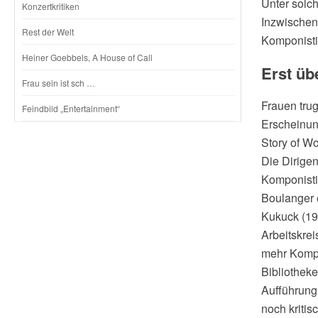
Unter solc
Konzertkritiken
Inzwischen
Rest der Welt
Komponisti
Heiner Goebbels, A House of Call
Erst üb
Frau sein ist sch …
Frauen trug
Feindbild „Entertainment“
Erscheinun
Story of Wo
Die Dirige
Komponisti
Boulanger 
Kukuck (191
Arbeitskre
mehr Kompo
Bibliothek
Aufführung.
noch kriti