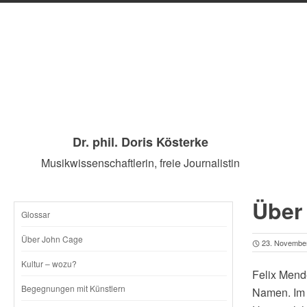
Dr. phil. Doris Kösterke
Musikwissenschaftlerin, freie Journalistin
Über
Glossar
SKIP
Über John Cage
23. Novembe
TO
Kultur – wozu?
Felix Mend
CONTENT
Begegnungen mit Künstlern
Namen. Im K