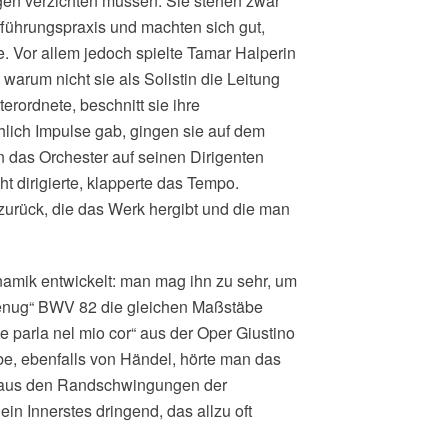
gen verzichten müssen. Sie stehen zwar
ufführungspraxis und machten sich gut,
. Vor allem jedoch spielte Tamar Halperin
warum nicht sie als Solistin die Leitung
rordnete, beschnitt sie ihre
lich Impulse gab, gingen sie auf dem
 das Orchester auf seinen Dirigenten
t dirigierte, klapperte das Tempo.
zurück, die das Werk hergibt und die man
namik entwickelt: man mag ihn zu sehr, um
 genug“ BWV 82 die gleichen Maßstäbe
 parla nel mio cor“ aus der Oper Giustino
be, ebenfalls von Händel, hörte man das
: aus den Randschwingungen der
in Innerstes dringend, das allzu oft