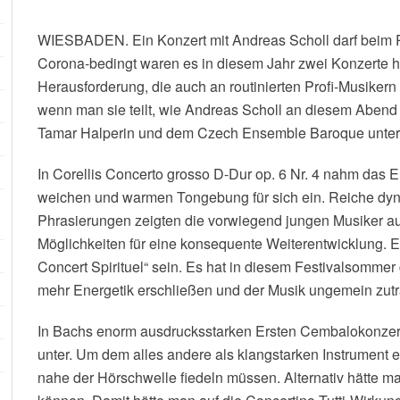
WIESBADEN. Ein Konzert mit Andreas Scholl darf beim Rh
Corona-bedingt waren es in diesem Jahr zwei Konzerte h
Herausforderung, die auch an routinierten Profi-Musikern 
wenn man sie teilt, wie Andreas Scholl an diesem Abend i
Tamar Halperin und dem Czech Ensemble Baroque unter 
In Corellis Concerto grosso D-Dur op. 6 Nr. 4 nahm das En
weichen und warmen Tongebung für sich ein. Reiche dyna
Phrasierungen zeigten die vorwiegend jungen Musiker au
Möglichkeiten für eine konsequente Weiterentwicklung.
Concert Spirituel“ sein. Es hat in diesem Festivalsommer 
mehr Energetik erschließen und der Musik ungemein zutr
In Bachs enorm ausdrucksstarken Ersten Cembalokonze
unter. Um dem alles andere als klangstarken Instrument
nahe der Hörschwelle fiedeln müssen. Alternativ hätte ma