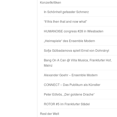
Konzertkritiken
In Schönheit gefasster Schmerz
“If this then that and now what”
HUMANOISE congress #28 in Wiesbaden
„Heimspiele“ des Ensemble Modern
Sofja Gülbadamova spielt Ernst von Dohnányi
Bang On A Can @ Villa Musica, Frankfurter Hof,
Mainz
Alexander Goehr – Ensemble Modern
CONNECT – Das Publikum als Künstler
Peter Eötvös, „Der goldene Drache“
ROTOR #5 im Frankfurter Städel
Rest der Welt