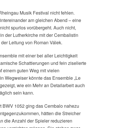
eingau Musik Festival nicht fehlen.
intereinander am gleichen Abend – eine
nicht spurlos vorübergeht. Auch nicht,
n der Lutherkirche mit der Cembalistin
der Leitung von Roman Válek.
semble mit einer bei aller Leichtigkeit
mische Schattierungen und fein ziselierte
f einem guten Weg mit vielen
 Ein Wegweiser könnte das Ensemble „Le
gezeigt, wie ein Mehr an Detailarbeit auch
äglich sein kann.
rt BWV 1052 ging das Cembalo nahezu
 entgegenzukommen, hätten die Streicher
n die Anzahl der Spieler reduzieren