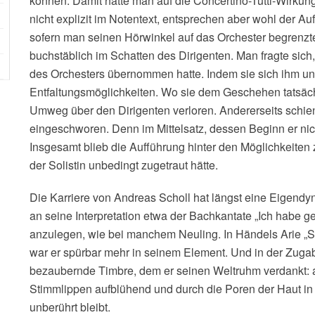
können. Damit hätte man auf die Concertino-Tutti-Wirkun
nicht explizit im Notentext, entsprechen aber wohl der A
sofern man seinen Hörwinkel auf das Orchester begrenzte
buchstäblich im Schatten des Dirigenten. Man fragte sich, 
des Orchesters übernommen hatte. Indem sie sich ihm unte
Entfaltungsmöglichkeiten. Wo sie dem Geschehen tatsäch
Umweg über den Dirigenten verloren. Andererseits schien
eingeschworen. Denn im Mittelsatz, dessen Beginn er nich
Insgesamt blieb die Aufführung hinter den Möglichkeiten 
der Solistin unbedingt zugetraut hätte.
Die Karriere von Andreas Scholl hat längst eine Eigendy
an seine Interpretation etwa der Bachkantate „Ich habe
anzulegen, wie bei manchem Neuling. In Händels Arie „Se
war er spürbar mehr in seinem Element. Und in der Zuga
bezaubernde Timbre, dem er seinen Weltruhm verdankt
Stimmlippen aufblühend und durch die Poren der Haut in e
unberührt bleibt.