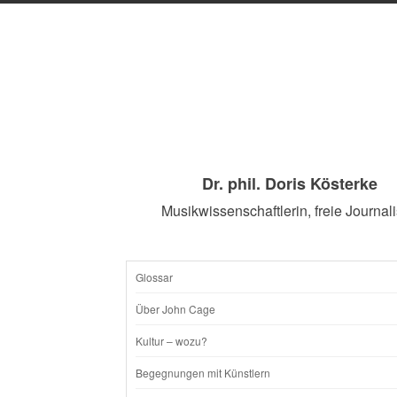
Dr. phil. Doris Kösterke
Musikwissenschaftlerin, freie Journali
Glossar
SKIP
Über John Cage
TO
Kultur – wozu?
CONTENT
Begegnungen mit Künstlern