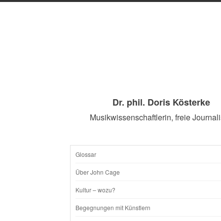
Dr. phil. Doris Kösterke
Musikwissenschaftlerin, freie Journali
Glossar
SKIP
Über John Cage
TO
Kultur – wozu?
CONTENT
Begegnungen mit Künstlern