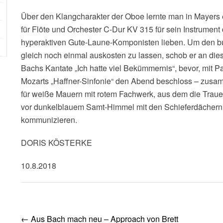
Über den Klangcharakter der Oboe lernte man in Mayers
für Flöte und Orchester C-Dur KV 315 für sein Instrument 
hyperaktiven Gute-Laune-Komponisten lieben. Um den bu
gleich noch einmal auskosten zu lassen, schob er an dies
Bachs Kantate „Ich hatte viel Bekümmernis“, bevor, mit P
Mozarts „Haffner-Sinfonie“ den Abend beschloss – zus
für weiße Mauern mit rotem Fachwerk, aus dem die Trauer
vor dunkelblauem Samt-Himmel mit den Schieferdächern
kommunizieren.
DORIS KÖSTERKE
10.8.2018
Post
←
Aus Bach mach neu – Approach von Brett