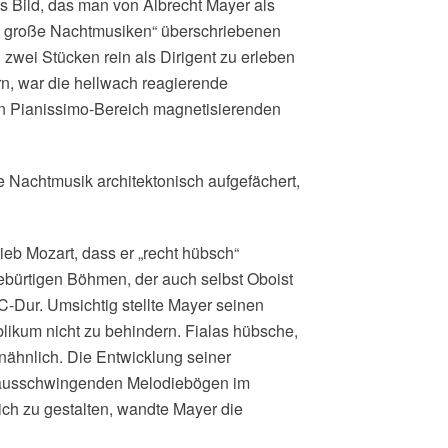
s Bild, das man von Albrecht Mayer als
ts große Nachtmusiken“ überschriebenen
wei Stücken rein als Dirigent zu erleben
rn, war die hellwach reagierende
rten Pianissimo-Bereich magnetisierenden
e Nachtmusik architektonisch aufgefächert,
eb Mozart, dass er „recht hübsch“
bürtigen Böhmen, der auch selbst Oboist
C-Dur. Umsichtig stellte Mayer seinen
likum nicht zu behindern. Fialas hübsche,
nähnlich. Die Entwicklung seiner
t ausschwingenden Melodiebögen im
ch zu gestalten, wandte Mayer die