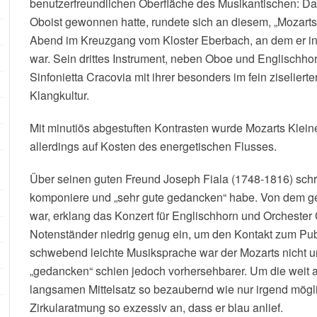
benutzerfreundlichen Oberfläche des Musikantischen: Da
Oboist gewonnen hatte, rundete sich an diesem, „Mozar
Abend im Kreuzgang vom Kloster Eberbach, an dem er in z
war. Sein drittes Instrument, neben Oboe und Englischho
Sinfonietta Cracovia mit ihrer besonders im fein ziselie
Klangkultur.
Mit minutiös abgestuften Kontrasten wurde Mozarts Klein
allerdings auf Kosten des energetischen Flusses.
Über seinen guten Freund Joseph Fiala (1748-1816) schri
komponiere und „sehr gute gedancken“ habe. Von dem ge
war, erklang das Konzert für Englischhorn und Orchester 
Notenständer niedrig genug ein, um den Kontakt zum Pub
schwebend leichte Musiksprache war der Mozarts nicht u
„gedancken“ schien jedoch vorhersehbarer. Um die wei
langsamen Mittelsatz so bezaubernd wie nur irgend mögli
Zirkularatmung so exzessiv an, dass er blau anlief.