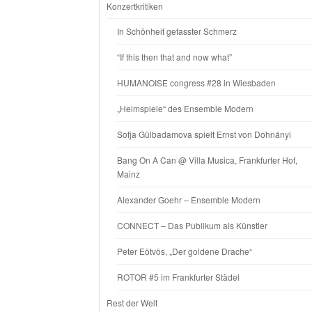
Konzertkritiken
In Schönheit gefasster Schmerz
“If this then that and now what”
HUMANOISE congress #28 in Wiesbaden
„Heimspiele“ des Ensemble Modern
Sofja Gülbadamova spielt Ernst von Dohnányi
Bang On A Can @ Villa Musica, Frankfurter Hof,
Mainz
Alexander Goehr – Ensemble Modern
CONNECT – Das Publikum als Künstler
Peter Eötvös, „Der goldene Drache“
ROTOR #5 im Frankfurter Städel
Rest der Welt