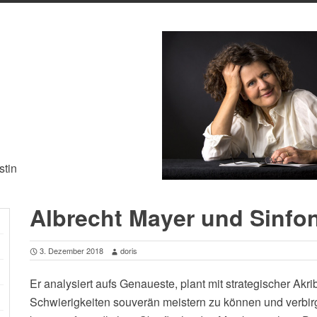
stin
Albrecht Mayer und Sinfon
3. Dezember 2018
doris
Er analysiert aufs Genaueste, plant mit strategischer Akri
Schwierigkeiten souverän meistern zu können und verbirg