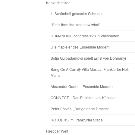
Konzertkritiken
In Schönheit gefasster Schmerz
“If this then that and now what”
HUMANOISE congress #28 in Wiesbaden
„Heimspiele“ des Ensemble Modern
Sofja Gülbadamova spielt Ernst von Dohnányi
Bang On A Can @ Villa Musica, Frankfurter Hof,
Mainz
Alexander Goehr – Ensemble Modern
CONNECT – Das Publikum als Künstler
Peter Eötvös, „Der goldene Drache“
ROTOR #5 im Frankfurter Städel
Rest der Welt