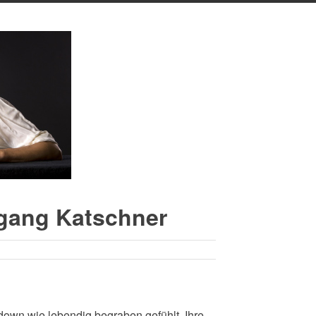
gang Katschner
wn wie lebendig begraben gefühlt. Ihre