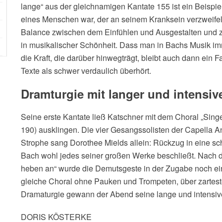
lange“ aus der gleichnamigen Kantate 155 ist ein Beispiel
eines Menschen war, der an seinem Kranksein verzweifelt
Balance zwischen dem Einfühlen und Ausgestalten und 
in musikalischer Schönheit. Dass man in Bachs Musik imm
die Kraft, die darüber hinwegträgt, bleibt auch dann ein
Texte als schwer verdaulich überhört.
Dramturgie mit langer und intensi
Seine erste Kantate ließ Katschner mit dem Choral „Sin
190) ausklingen. Die vier Gesangssolisten der Capella An
Strophe sang Dorothee Mields allein: Rückzug in eine schli
Bach wohl jedes seiner großen Werke beschließt. Nach d
heben an“ wurde die Demutsgeste in der Zugabe noch einm
gleiche Choral ohne Pauken und Trompeten, über zarteste
Dramaturgie gewann der Abend seine lange und intensi
DORIS KÖSTERKE