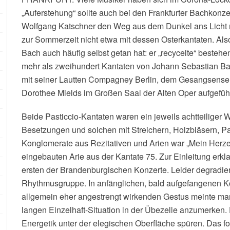
„Auferstehung“ sollte auch bei den Frankfurter Bachkonzer
Wolfgang Katschner den Weg aus dem Dunkel ans Licht 
zur Sommerzeit nicht etwa mit dessen Osterkantaten. Al
Bach auch häufig selbst getan hat: er „recycelte“ besteh
mehr als zweihundert Kantaten von Johann Sebastian Ba
mit seiner Lautten Compagney Berlin, dem Gesangsensem
Dorothee Mields im Großen Saal der Alten Oper aufgeführ
Beide Pasticcio-Kantaten waren ein jeweils achtteilige
Besetzungen und solchen mit Streichern, Holzbläsern, P
Konglomerate aus Rezitativen und Arien war „Mein Herze 
eingebauten Arie aus der Kantate 75. Zur Einleitung erk
ersten der Brandenburgischen Konzerte. Leider degradie
Rhythmusgruppe. In anfänglichen, bald aufgefangenen K
allgemein eher angestrengt wirkenden Gestus meinte m
langen Einzelhaft-Situation in der Übezelle anzumerken.
Energetik unter der elegischen Oberfläche spüren. Das fo