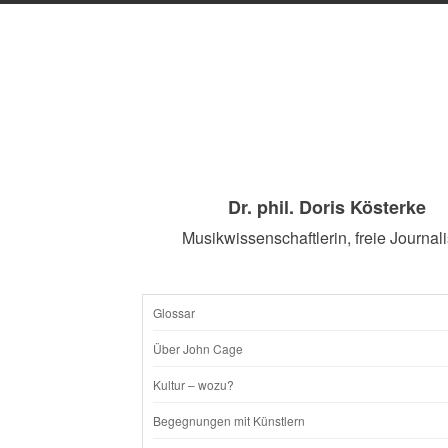
Dr. phil. Doris Kösterke
Musikwissenschaftlerin, freie Journali
Glossar
SKIP
Über John Cage
TO
Kultur – wozu?
CONTENT
Begegnungen mit Künstlern