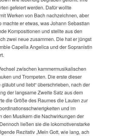
ten gefeiert werden. Dafür wollte
mit Werken von Bach nachzeichnen, aber
so machte er etwas, was Johann Sebastian
ende Kompositionen und stellte aus den
ch zwei neue zusammen. Die hat er jüngst
ble Capella Angelica und der Sopranistin
t.
r Wechsel zwischen kammermusikalischen
auken und Trompeten. Die erste dieser
gläubt und liebt“ überschrieben, nach der
lang der langsame Zweite Satz aus dem
rte die Größe des Raumes die Lauten zur
oordinationsschwierigkeiten und im
an den Musikern die Nachwirkungen der
 Dennoch ließen sie die lokomotivenstarke
lgende Rezitativ „Mein Gott, wie lang, ach