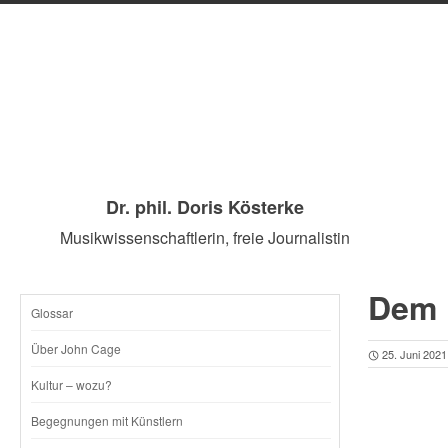
Dr. phil. Doris Kösterke
Musikwissenschaftlerin, freie Journalistin
Dem 
Glossar
SKIP
Über John Cage
25. Juni 2021
TO
Kultur – wozu?
CONTENT
Begegnungen mit Künstlern