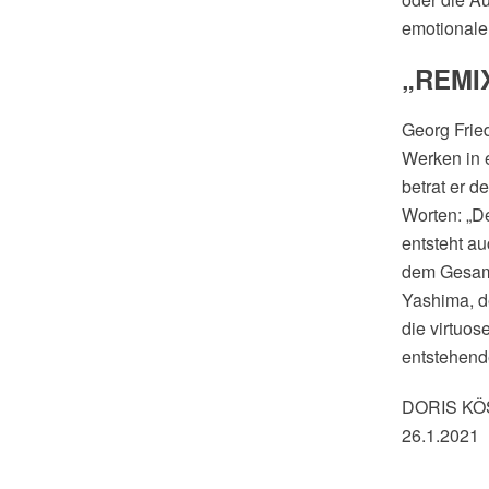
emotionale
„REMIX
Georg Fried
Werken in 
betrat er d
Worten: „D
entsteht au
dem Gesamt
Yashima, d
die virtuo
entstehend
DORIS K
26.1.2021