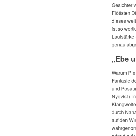
Gesichter v
Flötisten D
dieses welt
ist so wort
Lautstärke
genau abge
„Ebe u
Warum Pierl
Fantasie d
und Posaun
Nyqvist (T
Klangwelte
durch Naha
auf den Wi
wahrgenomm
oder die A