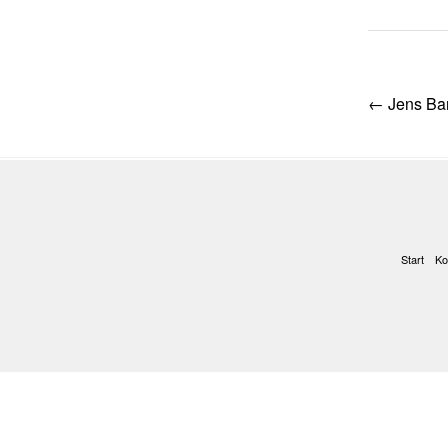
Post
←
Jens Bar
navig
Start
Ko