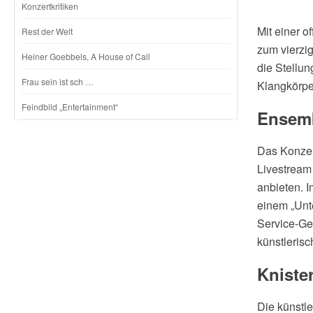
Konzertkritiken
Mit einer 
Rest der Welt
zum vierzi
Heiner Goebbels, A House of Call
die Stellun
Frau sein ist sch …
Klangkörper
Feindbild „Entertainment“
Ensemb
Das Konzer
Livestream 
anbieten. I
einem „Unt
Service-Ge
künstlerisc
Kniste
Die künstle