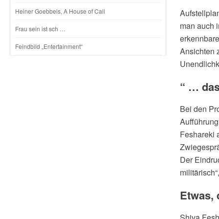
Heiner Goebbels, A House of Call
Aufstellpla
man auch i
Frau sein ist sch …
erkennbaren
Feindbild „Entertainment“
Ansichten 
Unendlichke
“ … das
Bei den Pro
Aufführung
Feshareki a
Zwiegesprä
Der Eindruc
militärisch
Etwas, 
Shiva Fesh