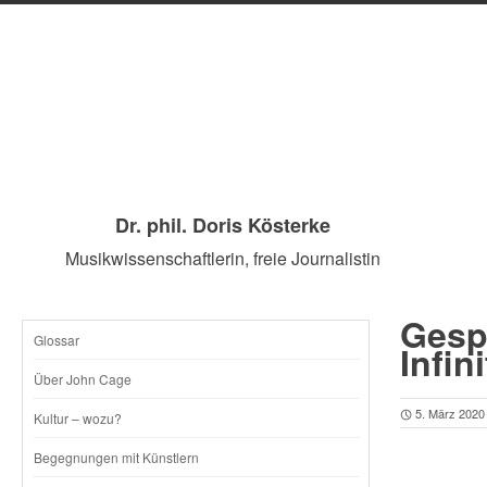
Dr. phil. Doris Kösterke
Musikwissenschaftlerin, freie Journalistin
Gesp
Glossar
SKIP
Infin
Über John Cage
TO
5. März 2020
Kultur – wozu?
CONTENT
Begegnungen mit Künstlern