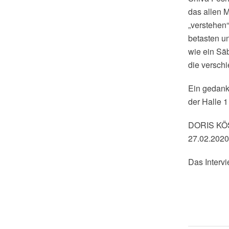
das allen 
„verstehen“
betasten u
wie ein Säb
die verschi
Ein gedank
der Halle 1
DORIS K
27.02.2020
Das Interv