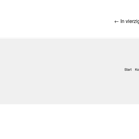
Post
←
In vierz
navig
Start
Ko