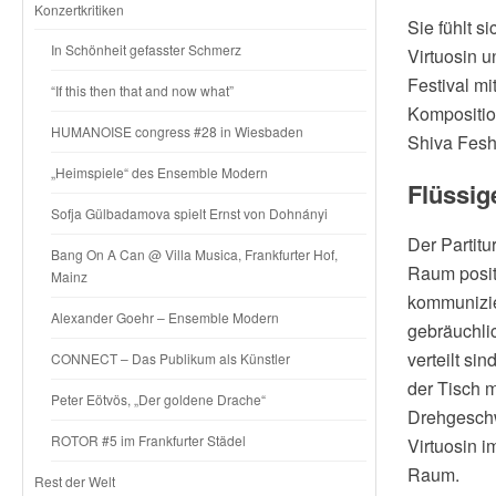
Konzertkritiken
Sie fühlt s
In Schönheit gefasster Schmerz
Virtuosin 
Festival m
“If this then that and now what”
Komposition
HUMANOISE congress #28 in Wiesbaden
Shiva Fesha
„Heimspiele“ des Ensemble Modern
Flüssig
Sofja Gülbadamova spielt Ernst von Dohnányi
Der Partitu
Bang On A Can @ Villa Musica, Frankfurter Hof,
Raum posit
Mainz
kommunizie
Alexander Goehr – Ensemble Modern
gebräuchli
verteilt si
CONNECT – Das Publikum als Künstler
der Tisch 
Peter Eötvös, „Der goldene Drache“
Drehgeschw
ROTOR #5 im Frankfurter Städel
Virtuosin i
Raum.
Rest der Welt