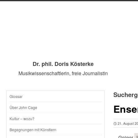
Dr. phil. Doris Kösterke
Musikwissenschaftlerin, freie Journalistin
Sucherg
Glossar
SKIP
Ense
Über John Cage
TO
Kultur – wozu?
21. August 2
CONTENT
Begegnungen mit Künstlern
…Geiger
J