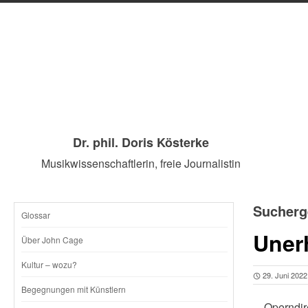
Dr. phil. Doris Kösterke
Musikwissenschaftlerin, freie Journalistin
Sucherg
Glossar
SKIP
Uner
Über John Cage
TO
Kultur – wozu?
29. Juni 2022
CONTENT
Begegnungen mit Künstlern
…Operndire