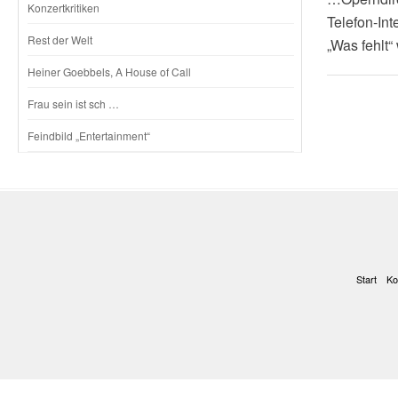
Konzertkritiken
Telefon-Int
Rest der Welt
„Was fehlt
Heiner Goebbels, A House of Call
Frau sein ist sch …
Feindbild „Entertainment“
Start
Ko