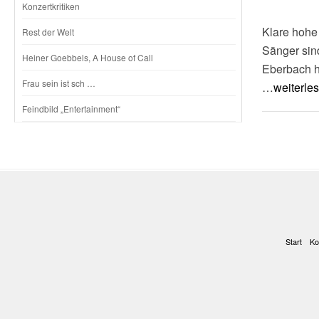
Konzertkritiken
Klare hohe
Rest der Welt
Sänger sind
Heiner Goebbels, A House of Call
Eberbach h
Frau sein ist sch …
…
weiterle
Feindbild „Entertainment“
Start
Ko