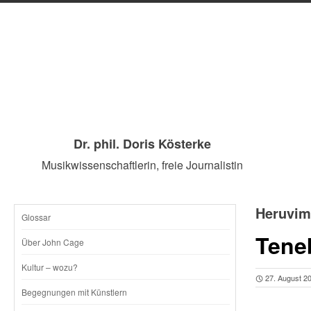
Dr. phil. Doris Kösterke
Musikwissenschaftlerin, freie Journalistin
Heruvim
Glossar
SKIP
Tene
Über John Cage
TO
Kultur – wozu?
27. August 2
CONTENT
Begegnungen mit Künstlern