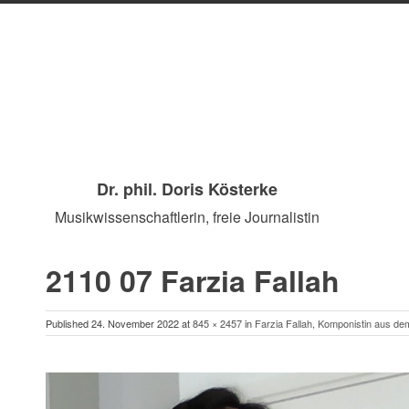
Dr. phil. Doris Kösterke
Musikwissenschaftlerin, freie Journalistin
2110 07 Farzia Fallah
SKIP
Published
24. November 2022
at
845 × 2457
in
Farzia Fallah, Komponistin aus de
TO
CONTENT