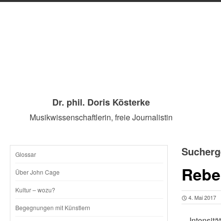
Dr. phil. Doris Kösterke
Musikwissenschaftlerin, freie Journalistin
Sucherg
Glossar
SKIP
Rebe
Über John Cage
TO
Kultur – wozu?
4. Mai 2017
CONTENT
Begegnungen mit Künstlern
…Intensitä