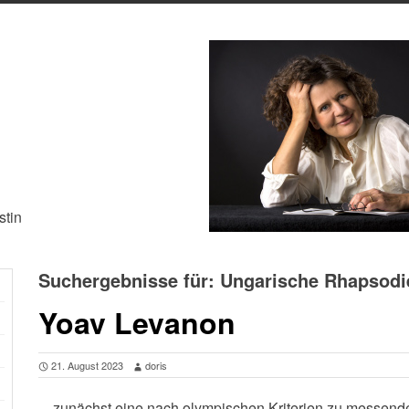
stin
Suchergebnisse für:
Ungarische Rhapsodie
Yoav Levanon
21. August 2023
doris
…zunächst eine nach olympischen Kriterien zu messende P