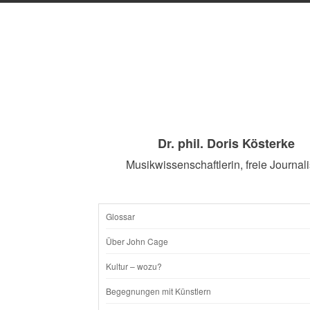
Dr. phil. Doris Kösterke
Musikwissenschaftlerin, freie Journali
Glossar
SKIP
Über John Cage
TO
Kultur – wozu?
CONTENT
Begegnungen mit Künstlern