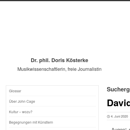
Dr. phil. Doris Kösterke
Musikwissenschaftlerin, freie Journalistin
Sucherg
Glossar
SKIP
Davi
Über John Cage
TO
Kultur – wozu?
4. Juni 2020
CONTENT
Begegnungen mit Künstlern
…Augen“, s