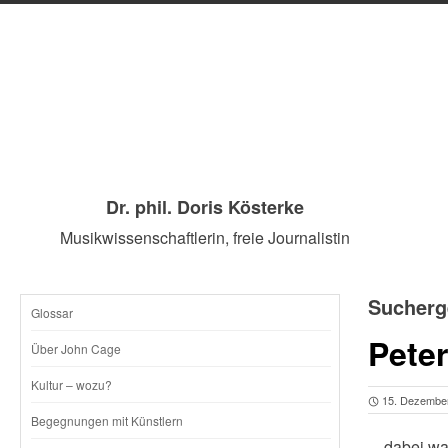
Dr. phil. Doris Kösterke
Musikwissenschaftlerin, freie Journalistin
Sucherg
Glossar
SKIP
Pete
Über John Cage
TO
Kultur – wozu?
15. Dezembe
CONTENT
Begegnungen mit Künstlern
…dabei war