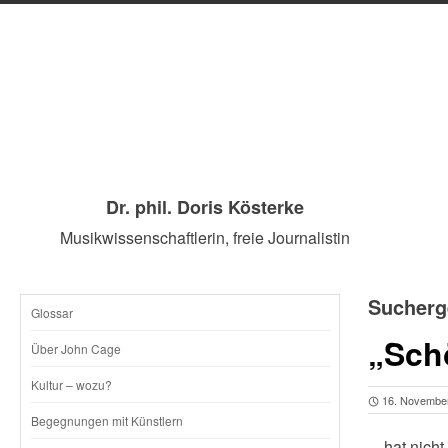
Dr. phil. Doris Kösterke
Musikwissenschaftlerin, freie Journalistin
Sucherg
Glossar
SKIP
„Sch
Über John Cage
TO
Kultur – wozu?
16. Novembe
CONTENT
Begegnungen mit Künstlern
…hat nicht 